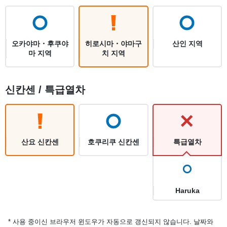
오카야마・후쿠야
히로시마・야마구
산인 지역
마 지역
치 지역
신칸센 / 특급열차
산요 신칸센
호쿠리쿠 신칸센
특급열차
Haruka
* 사용 중이신 브라우저 윈도우가 자동으로 갱신되지 않습니다. 날짜와