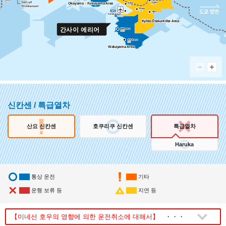
倉敷
倉敷
Kyōto
Kyōto
博多
博多
Okayama
Okayama
Fukuyama Area
Fukuyama Area
Kōbe
Kōbe
・
・
京都
京都
神戸
神戸
Ōsaka
Ōsaka
KIX
도쿄 방면
Nara
Nara
大阪
大阪
Kansai-airport
Kansai-airport
奈良
奈良
関西空港
関西空港
Kyōto-Ōsaka-Kōbe Area
Kyōto-Ōsaka-Kōbe Area
간사이 에리어
Wakayama
Wakayama
和歌山
和歌山
Shirahama
Shirahama
白浜
白浜
Wakayama Area
Wakayama Area
신칸센 / 특급열차
산요 신칸센
호쿠리쿠 신칸센
특급열차
Haruka
통상 운전
기타
운행 보류 등
지연 등
【미네선 호우의 영향에 의한 운전취소에 대해서】
・・・