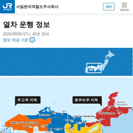
서일본여객철도주식회사
언어
MENU
열차 운행 정보
2026/08/09 07시 40분 현재
정보 제공 기준
주고쿠 지역
호쿠리쿠 지역
Kanazawa
Kanazawa
金沢
金沢
Fukui
Fukui
Tottori
Tottori
Toyama
Toyama
福井
福井
Yonago
Yonago
鳥取
鳥取
Hokuriku Area
Hokuriku Area
富山
富山
米子
米子
San-in Area
San-in Area
Northern Kansai Area
Northern Kansai Area
Tsuruga
Tsuruga
Kinosakionsen
Kinosakionsen
敦賀
敦賀
城崎温泉
城崎温泉
Hiroshima
Hiroshima
Yamaguchi Area
Yamaguchi Area
Fukuchiyama
Fukuchiyama
・
・
福知山
福知山
Hiroshima
Hiroshima
Kokura
Kokura
Miyajimaguchi
Miyajimaguchi
広島
広島
小倉
小倉
宮島口
宮島口
Okayama
Okayama
Himeji
Himeji
岡山
岡山
姫路
姫路
Kurashiki
Kurashiki
Hakata
Hakata