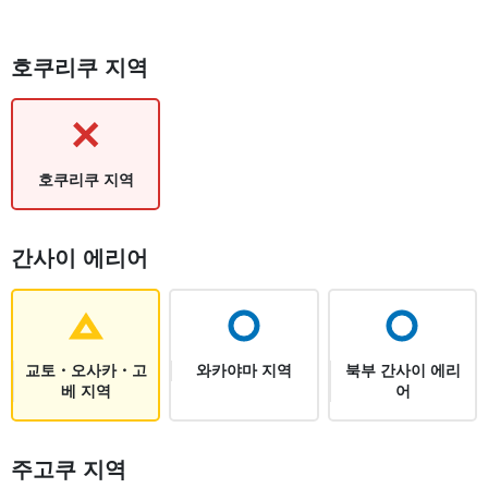
2023년 6월 30일부터 7월 1일에 걸쳐 발생한 폭우 영향으로 다음 구간
미네 선 아사 역 ~ 나가토시 역간
호쿠리쿠 지역
※복원의 전망은 서 있지 않습니다.
※버스에 의한 대행 수송을 실시합니다.
호쿠리쿠 지역
간사이 에리어
교토・오사카・고
와카야마 지역
북부 간사이 에리
베 지역
어
주고쿠 지역